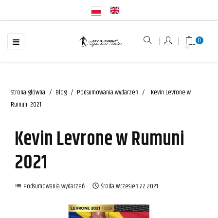
☰
Toggle
0
navigation
Strona główna
Blog
Podsumowania wydarzeń
Kevin Levrone w
Rumuni 2021
Kevin Levrone w Rumuni
2021
Podsumowania wydarzeń
Środa
Wrzesień
22
2021
list
