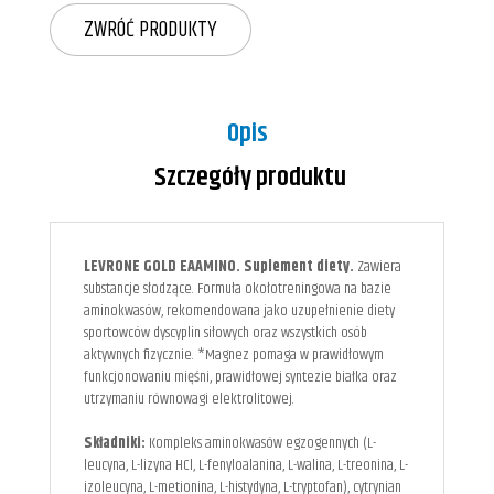
ZWRÓĆ PRODUKTY
Opis
Szczegóły produktu
LEVRONE GOLD EAAMINO. Suplement diety.
Zawiera
substancje słodzące. Formuła okołotreningowa na bazie
aminokwasów, rekomendowana jako uzupełnienie diety
sportowców dyscyplin siłowych oraz wszystkich osób
aktywnych fizycznie. *Magnez pomaga w prawidłowym
funkcjonowaniu mięśni, prawidłowej syntezie białka oraz
utrzymaniu równowagi elektrolitowej.
Składniki:
Kompleks aminokwasów egzogennych (L-
leucyna, L-lizyna HCl, L-fenyloalanina, L-walina, L-treonina, L-
izoleucyna, L-metionina, L-histydyna, L-tryptofan), cytrynian