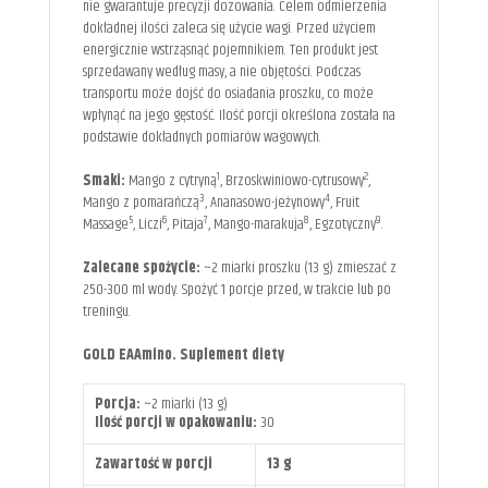
nie gwarantuje precyzji dozowania. Celem odmierzenia
dokładnej ilości zaleca się użycie wagi. Przed użyciem
energicznie wstrząsnąć pojemnikiem. Ten produkt jest
sprzedawany według masy, a nie objętości. Podczas
transportu może dojść do osiadania proszku, co może
wpłynąć na jego gęstość. Ilość porcji określona została na
podstawie dokładnych pomiarów wagowych.
1
2
Smaki:
Mango z cytryną
, Brzoskwiniowo-cytrusowy
,
3
4
Mango z pomarańczą
, Ananasowo-jeżynowy
, Fruit
5
6
7
8
9
Massage
, Liczi
, Pitaja
, Mango-marakuja
, Egzotyczny
.
Zalecane spożycie:
~2 miarki proszku (13 g) zmieszać z
250-300 ml wody. Spożyć 1 porcje przed, w trakcie lub po
treningu.
GOLD EAAmino. Suplement diety
Porcja:
~2 miarki (13 g)
Ilość porcji w opakowaniu:
30
Zawartość w porcji
13 g