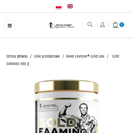
☰
Toggle
0
navigation
Strona główna
Linie produktowe
Kevin Levrone® Gold Line
Gold
EAAmino 390 g