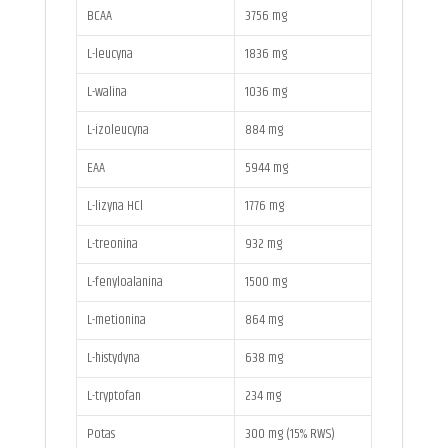
BCAA
3756 mg
L-leucyna
1836 mg
L-walina
1036 mg
L-izoleucyna
884 mg
EAA
5944 mg
L-lizyna HCl
1776 mg
L-treonina
932 mg
L-fenyloalanina
1500 mg
L-metionina
864 mg
L-histydyna
638 mg
L-tryptofan
234 mg
Potas
300 mg (15% RWS)