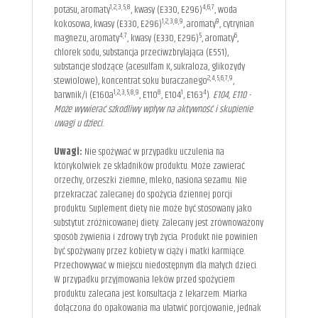
1,2,3,5,8
4,6,7
potasu, aromaty
, kwasy (E330, E296)
, woda
1,2,3,8,9
9
kokosowa, kwasy (E330, E296)
, aromaty
, cytrynian
4,7
5
6
magnezu, aromaty
, kwasy (E330, E296)
, aromaty
,
chlorek sodu, substancja przeciwzbrylająca (E551),
substancje słodzące (acesulfam K, sukraloza, glikozydy
2,4,5,6,7,9
stewiolowe), koncentrat soku buraczanego
,
1,2,3,5,8,9
8
1
4
barwnik/i (E160a
, E110
, E104
, E163
).
E104, E110 -
Może wywierać szkodliwy wpływ na aktywność i
skupienie
uwagi u dzieci.
Uwagi:
Nie spożywać w przypadku uczulenia na
którykolwiek ze składników produktu. Może zawierać
orzechy, orzeszki ziemne, mleko, nasiona sezamu. Nie
przekraczać zalecanej do spożycia dziennej porcji
produktu. Suplement diety nie może być stosowany jako
substytut zróżnicowanej diety. Zalecany jest zrównoważony
sposób żywienia i zdrowy tryb życia. Produkt nie powinien
być spożywany przez kobiety w ciąży i matki karmiące.
Przechowywać w miejscu niedostępnym dla małych dzieci.
W przypadku przyjmowania leków przed spożyciem
produktu zalecana jest konsultacja z lekarzem. Miarka
dołączona do opakowania ma ułatwić porcjowanie, jednak