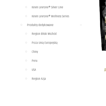
Kevin Levrone® Silver Line
Kevin Levrone® Wellness Series
Produkty dedykowane
Region Bliski Wschód
Poza Unią Europejską
Chiny
Peru
A
USA
Region Azja