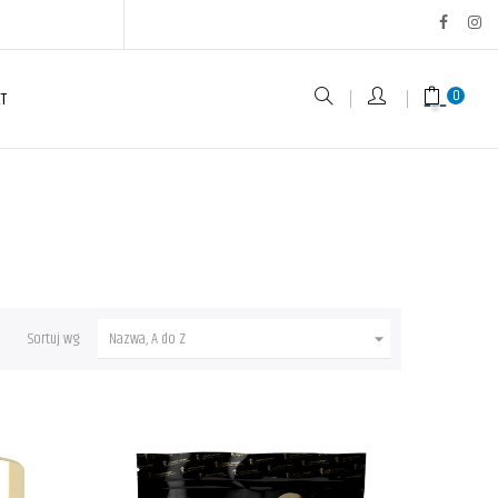
0
T
Sortuj wg:
Nazwa, A do Z
