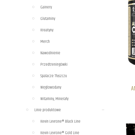
Gainery
Glutaminy
Kreatyny
Merch
Nawodnienie
Przedtreningówki
Spalacze Tłuszczu
A
Węglowodany
Witaminy, Minerały
Linie produktowe
Kevin Levrone® Black Line
Kevin Levrone® Gold Line