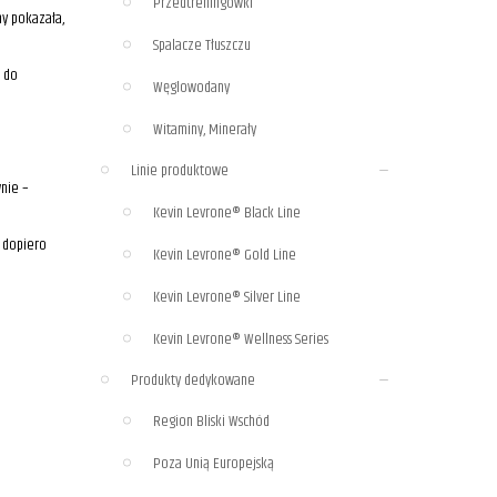
Przedtreningówki
ny pokazała,
Spalacze Tłuszczu
e do
Węglowodany
Witaminy, Minerały
Linie produktowe
wnie –
Kevin Levrone® Black Line
 dopiero
Kevin Levrone® Gold Line
Kevin Levrone® Silver Line
Kevin Levrone® Wellness Series
Produkty dedykowane
Region Bliski Wschód
Poza Unią Europejską