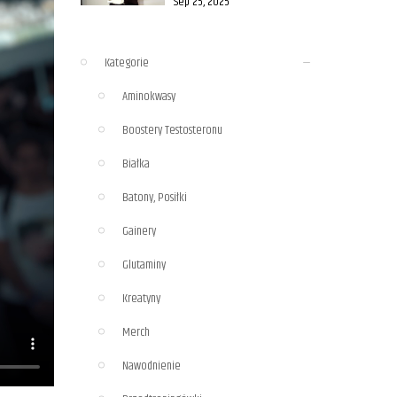
Sep 25, 2025
Kategorie
Aminokwasy
Boostery Testosteronu
Białka
Batony, Posiłki
Gainery
Glutaminy
Kreatyny
Merch
Nawodnienie