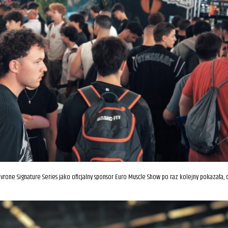
vrone Signature Series jako oficjalny sponsor Euro Muscle Show po raz kolejny pokazała, 