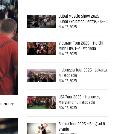
Dubai Muscle Show 2025 –
Dubai Exhibition Centre, 24–26
października
Nov 17, 2025
Vietnam Tour 2025 – Ho Chi
Minh City, 1–2 listopada
Nov 17, 2025
Indonezja Tour 2025 – Jakarta,
4 listopada
Nov 17, 2025
USA Tour 2025 – Hanover,
Maryland, 15 listopada
co znaczy
Nov 17, 2025
Serbia Tour 2025 – Belgrad &
Vranje