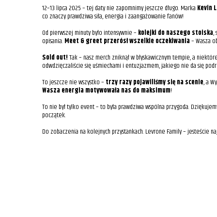
12–13 lipca 2025 – tej daty nie zapomnimy jeszcze długo. Marka
Kevin 
co znaczy prawdziwa siła, energia i zaangażowanie fanów!
Od pierwszej minuty było intensywnie –
kolejki do naszego stoiska
,
opisania.
Meet & greet przerósł wszelkie oczekiwania
– Wasza ob
Sold out!
Tak – nasz merch zniknął w błyskawicznym tempie, a niektóre 
odwdzięczaliście się uśmiechami i entuzjazmem, jakiego nie da się podr
To jeszcze nie wszystko –
trzy razy pojawiliśmy się na scenie
, a W
Wasza energia motywowała nas do maksimum
!
To nie był tylko event – to była prawdziwa wspólna przygoda. Dziękujemy
początek.
Do zobaczenia na kolejnych przystankach. Levrone Family – jesteście naj