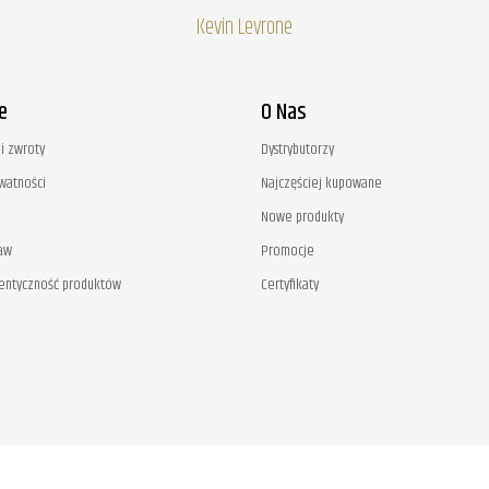
Kevin Levrone
e
O Nas
i zwroty
Dystrybutorzy
ywatności
Najczęściej kupowane
Nowe produkty
aw
Promocje
tentyczność produktów
Certyfikaty