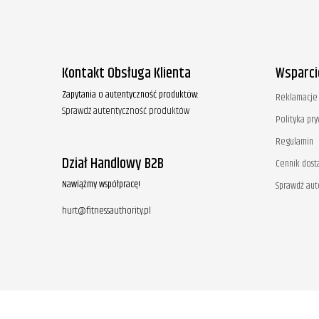
Kontakt Obsługa Klienta
Wsparci
Zapytania o autentyczność produktów:
Reklamacje 
Sprawdź autentyczność produktów
Polityka pr
Regulamin
Dział Handlowy B2B
Cennik dost
Nawiążmy współpracę!
Sprawdź au
hurt@fitnessauthority.pl