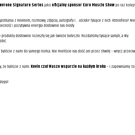
Levrone Signature Series
jako
oficjalny sponsor Euro Muscle Show
po raz kolej
 spotkania z Kevinem, rozmowy, zdjęcia, autografy i… uściski! Tysiące z nich. Atmosfera? Ni
ecność i pozytywna energia dosłownie nas niosły.
produkty dosłownie rozeszły się jak świeże bułeczki. Rozdaliśmy tysiące sampli, a Wy
obić.
y byliście z nami do samego końca. Nie mieliście nas dość ani przez chwilę – wręcz przeci
, że byliście z nami.
Kevin czuł Wasze wsparcie na każdym kroku
– i zapewniamy: to
lepsi!