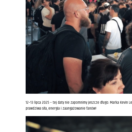
12–13 lipca 2025 – tej daty nie zapomnimy jeszcze długo. Marka Kevin Le
prawdziwa siła, energia i zaangażowanie fanów!